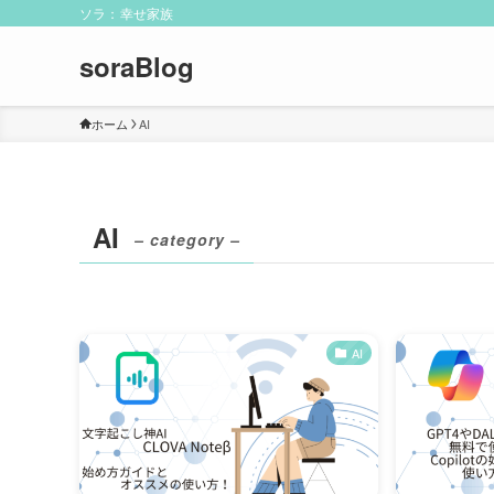
ソラ：幸せ家族
soraBlog
ホーム
AI
AI
– category –
AI