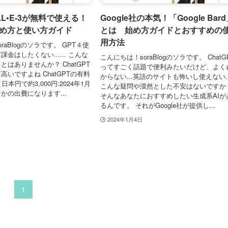
LL•E-3が無料で使える！
Google社の本気！「Google Bar
tの始め方と使い方ガイド
とは 始め方ガイドとおすすめの
用方法
raBlogのソラです。 GPT４使
金はしたくない...... こんな
こんにちは！soraBlogのソラです。 ChatG
はありませんか？ ChatGPT
ってすごく話題で便利みたいだけど、よく
いですよね ChatGPTの有料
からない...英語のサイトも怖いし使えない..
本円で約3,000円:2024年1月
こんな疑問や漠然とした不安はないですか
かの出費になります...
そんなあなたにおすすめしたい生成系AIが
るんです。 それがGoogle社が提供し...
2024年1月4日
1