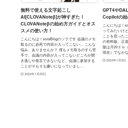
無料で使える文字起こし
GPT4やDA
AI[CLOVANoteβ]が神すぎた！
Copilo
CLOVANoteβの始め方ガイドとオス
こんにちは！so
スメの使い方！
ってみたいけど課
ことを思ったこと
こんにちは！soraBlogのソラです 会議のメモ
の有料版、正直高
取るのに必死で内容が入ってこない... こんな
版は月20ドル（日
悩み、ありませんか？ 僕もメモ取るのすら苦
現在）でなかな
手で、会議の内容が入ってこないどころか聞
き逃しや発言できないなど、会議に参加する
2024年1月9日
ことがそもそも嫌いになっていまし...
2024年1月25日