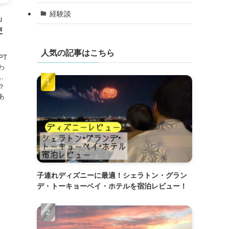
経験談
d」
使
人気の記事はこちら
PT
わ
.
？
あ
子連れディズニーに最適！シェラトン・グラン
デ・トーキョーベイ・ホテルを宿泊レビュー！