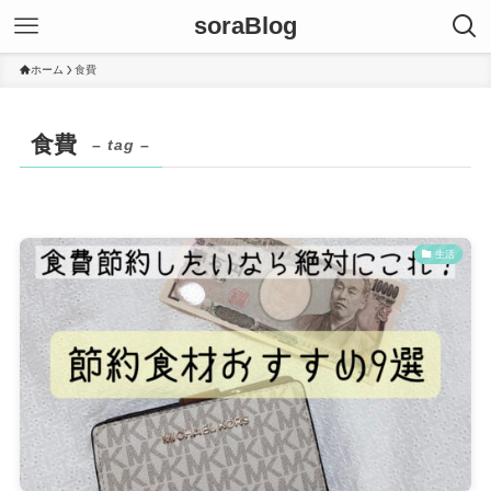
soraBlog
ホーム
食費
食費
– tag –
生活