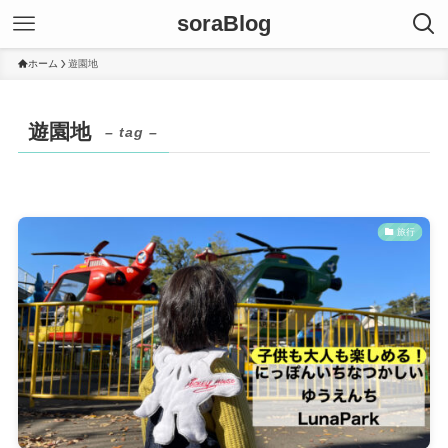
soraBlog
ホーム
遊園地
遊園地
– tag –
旅行